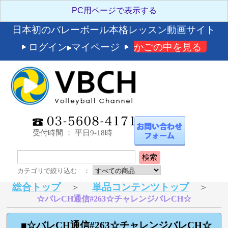
日本初のバレーボール本格レッスン動画サイト
ログイン
マイページ
かごの中を見る
受付時間 ： 平日9-18時
検索
カテゴリで絞り込む ：
総合トップ
＞
単品コンテンツトップ
＞
☆バレCH通信#263☆チャレンジバレCH☆
■☆バレCH通信#263☆チャレンジバレCH☆