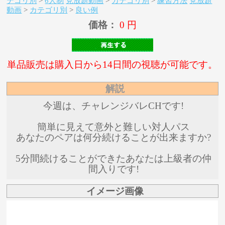
テゴリ別
>
6人制
見放題動画
>
カテゴリ別
>
練習方法
見放題
動画
>
カテゴリ別
>
良い例
価格：
0 円
単品販売は購入日から14日間の視聴が可能です。
解説
今週は、チャレンジバレCHです!
簡単に見えて意外と難しい対人パス
あなたのペアは何分続けることが出来ますか?
5分間続けることができたあなたは上級者の仲
間入りです!
イメージ画像