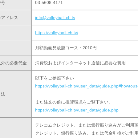
番号
03-5608-4171
ルアドレス
info@volleyball-ch.tv
https://volleyball-ch.tv/
月額動画見放題コース：2010円
以外の必要代金
消費税およびインターネット通信に必要な費用
以下をご参照下さい
https://volleyball-ch.tv/user_data/guide.php#howtous
方法
また注文の前に推奨環境をご覧下さい。
https://volleyball-ch.tv/user_data/guide.php
テレコムクレジット、または銀行振り込みがご利用頂
クレジット、銀行振り込み、または代金引換がご利