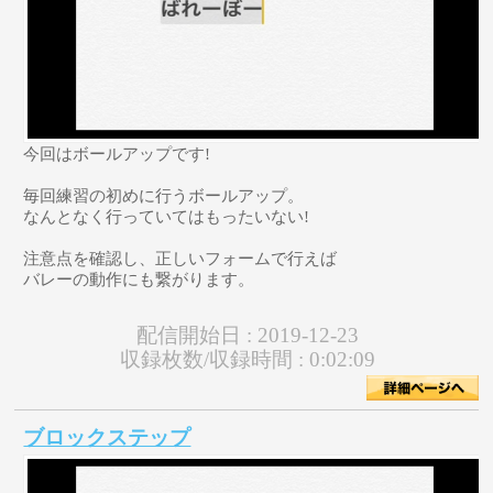
今回はボールアップです!
毎回練習の初めに行うボールアップ。
なんとなく行っていてはもったいない!
注意点を確認し、正しいフォームで行えば
バレーの動作にも繋がります。
配信開始日 :
2019-12-23
収録枚数/収録時間 :
0:02:09
ブロックステップ