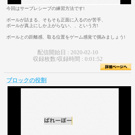
今回はサーブレシーブの練習方法です!
ボールが詰まる、そもそも正面に入るのが苦手、
ボールが真上にしか上がらない、、という方!
ボールとの距離感、取る位置をゲーム感覚で掴みましょう!
配信開始日 :
2020-02-10
収録枚数/収録時間 :
0:01:52
ブロックの役割