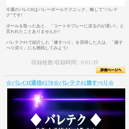
今週のバレCHはバレーボールテクニック、略して”バレテ
ク”です!
ボールを取ったあと、「コートやプレーに戻るのが遅い!」と
言われたことありませんか?
バレテク#1で紹介した「膝すべり」を習得した人は、「膝す
べり戻り」にも挑戦してみよう!
収録枚数/収録時間 :
0:01:39
☆バレCH通信#278☆バレテク#1膝すべり☆