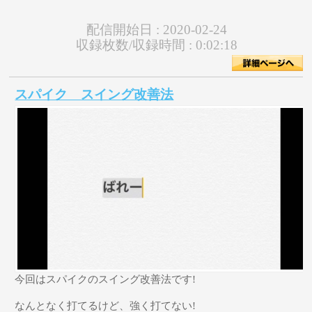
配信開始日 :
2020-02-24
収録枚数/収録時間 :
0:02:18
スパイク スイング改善法
今回はスパイクのスイング改善法です!
なんとなく打てるけど、強く打てない!