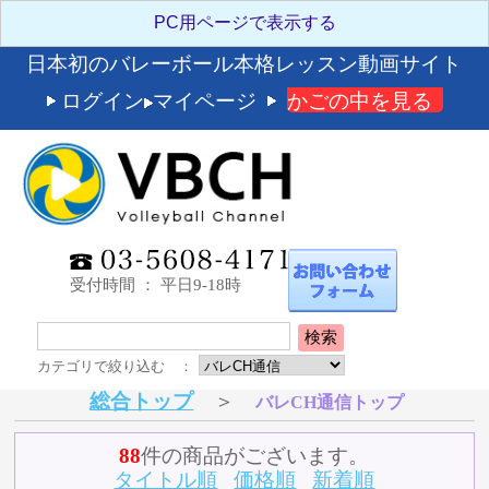
日本初のバレーボール本格レッスン動画サイト
ログイン
マイページ
かごの中を見る
受付時間 ： 平日9-18時
検索
カテゴリで絞り込む ：
総合トップ
＞
バレCH通信トップ
88
件の商品がございます。
タイトル順
価格順
新着順