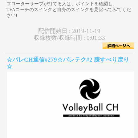
フローターサーブが打てる人は、ポイントを確認し、
TVAコーチのスイングと自身のスイングを見比べてみてくだ
さい!
配信開始日 :
2019-11-19
収録枚数/収録時間 :
0:01:33
☆バレCH通信#279☆バレテク#2 膝すべり戻り
☆