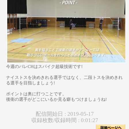
今週のバレCHはスパイク超級技術です!
ナイストスを決めきれる選手ではなく、二段トスを決めきれ
る選手を目指しましょう!
ポイントは奥に打つことです。
後衛の選手がどこにいるか見る癖もつけましょうね!
配信開始日 :
2019-05-17
収録枚数/収録時間 :
0:01:27