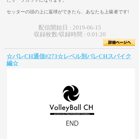
セッターの頭の上に返球ができたら、あなたも上級者です!
配信開始日 :
2019-06-15
収録枚数/収録時間 :
0:01:20
☆バレCH通信#273☆レベル別バレCHスパイク
編☆