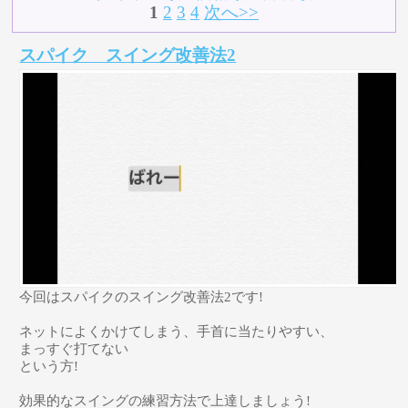
1
2
3
4
次へ>>
スパイク スイング改善法2
今回はスパイクのスイング改善法2です!
ネットによくかけてしまう、手首に当たりやすい、
まっすぐ打てない
という方!
効果的なスイングの練習方法で上達しましょう!