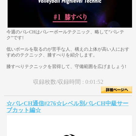
今週のバレCHはバレーボールテクニック、略して”バレテ
ク”です!
低いボールを取るのが苦手な人、構えの上体が高い人におす
すめのテクニック、膝すべりを紹介します。
膝すべりテクニックを習得して、守備範囲を広げましょう!
収録枚数/収録時間 :
0:01:52
☆バレCH通信#276☆レベル別バレCH中級サー
ブカット編☆