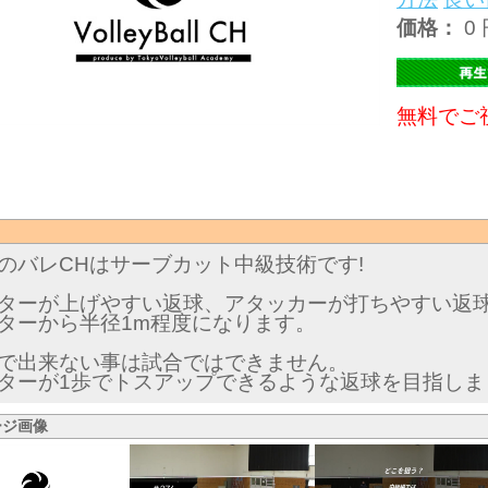
価格：
0 
無料でご
のバレCHはサーブカット中級技術です!
ターが上げやすい返球、アタッカーが打ちやすい返
ターから半径1m程度になります。
で出来ない事は試合ではできません。
ターが1歩でトスアップできるような返球を目指しま
ージ画像