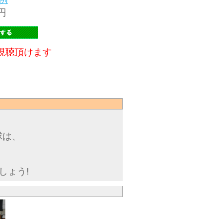
円
視聴頂けます
球は、
しょう!