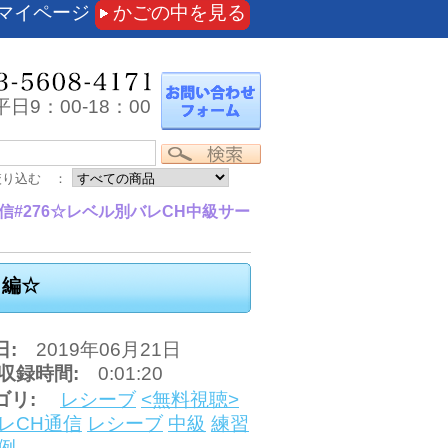
マイページ
かごの中を見る
日9：00-18：00
絞り込む ：
信#276☆レベル別バレCH中級サー
ト編☆
日:
2019年06月21日
収録時間:
0:01:20
ゴリ:
レシーブ
<無料視聴>
レCH通信
レシーブ
中級
練習
例