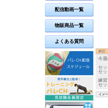
配信動画一覧
物販商品一覧
よくある質問
解説
今週
セッ
セッ
練習
セッ
イメ