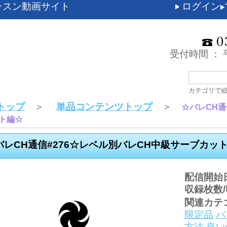
ッスン動画サイト
ログイン
受付時間 ： 平
カテゴリで
トップ
＞
単品コンテンツトップ
＞
☆バレCH通
ト編☆
バレCH通信#276☆レベル別バレCH中級サーブカッ
配信開始
収録枚数/
関連カテ
限定品
バ
方法
良い