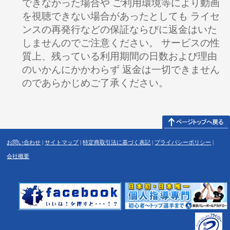
できなかった場合や ご利用環境等により動画
を視聴できない場合があったとしても ライセ
ンスの再発行などの保証ならびに返金はいた
しませんのでご注意ください。 サービスの性
質上、残っている利用期間の日数および理由
のいかんにかかわらず 返金は一切できません
のであらかじめご了承ください。
お問い合わせ
|
サイトマップ
|
特定商取引法に基づく表記
|
プライバシーポリシー
|
会社概要