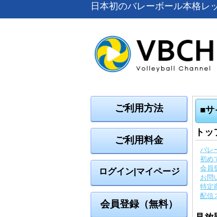
日本初のバレーボール本格レ
ご利用方法
■
トッ
ご利用料金
バレ
初め
会員
ログイン|マイページ
お問
特定
配信
会員登録（無料）