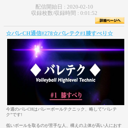
配信開始日 :
2020-02-10
収録枚数/収録時間 :
0:01:52
☆バレCH通信#278☆バレテク#1膝すべり☆
今週のバレCHはバレーボールテクニック、略して”バレテ
ク”です!
低いボールを取るのが苦手な人、構えの上体が高い人におす