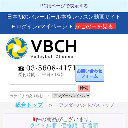
日本初のバレーボール本格レッスン動画サイト
ログイン
マイページ
かごの中を見る
受付時間 ： 平日9-18時
検索
カテゴリで絞り込む ：
総合トップ
＞
アンダーハンドパストップ
8
件の商品がございます。
タイトル順
価格順
新着順