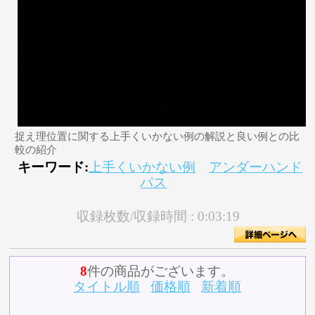
捉え理位置に関する上手くいかない例の解説と良い例との比
較の紹介
キーワード:
上手くいかない例
アンダーハンド
パス
収録枚数/収録時間 :
0:03:19
8
件の商品がございます。
タイトル順
価格順
新着順