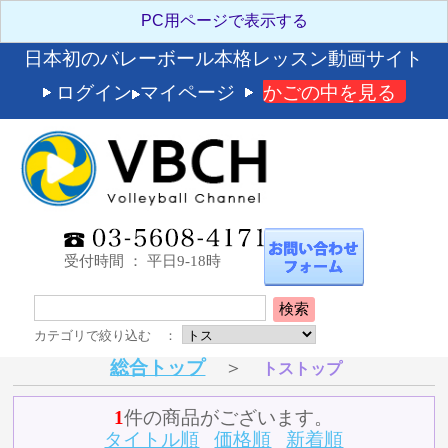
日本初のバレーボール本格レッスン動画サイト
ログイン
マイページ
かごの中を見る
受付時間 ： 平日9-18時
検索
カテゴリで絞り込む ：
総合トップ
＞
トストップ
1
件の商品がございます。
タイトル順
価格順
新着順