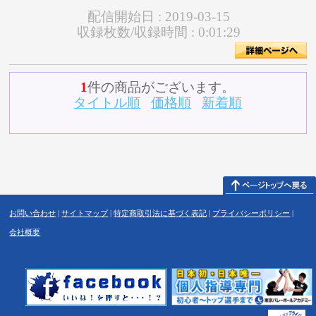
配信開始日 :
2019-03-15
収録枚数/収録時間 :
0:01:29
1
件の商品がございます。
タイトル順
価格順
新着順
お問い合わせ
|
サイトマップ
|
特定商取引法に基づく表記
|
プライバシーポリシー
|
会社概要