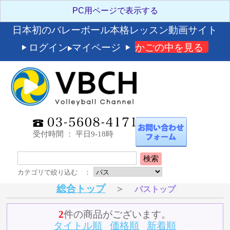
日本初のバレーボール本格レッスン動画サイト
ログイン
マイページ
かごの中を見る
受付時間 ： 平日9-18時
検索
カテゴリで絞り込む ：
総合トップ
＞
パストップ
2
件の商品がございます。
タイトル順
価格順
新着順