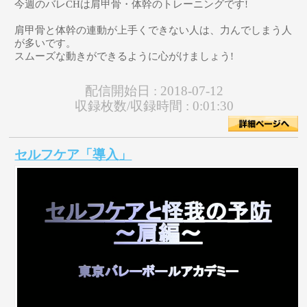
今週のバレCHは肩甲骨・体幹のトレーニングです!
肩甲骨と体幹の連動が上手くできない人は、力んでしまう人
が多いです。
スムーズな動きができるように心がけましょう!
配信開始日 :
2018-07-12
収録枚数/収録時間 :
0:01:30
セルフケア「導入」