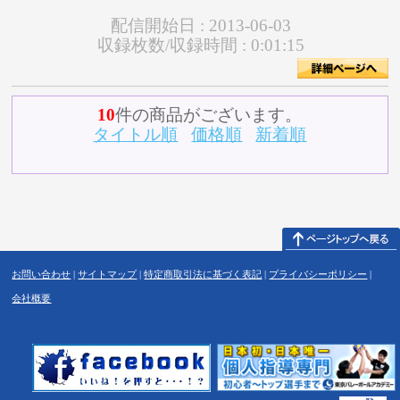
配信開始日 :
2013-06-03
収録枚数/収録時間 :
0:01:15
10
件の商品がございます。
タイトル順
価格順
新着順
お問い合わせ
|
サイトマップ
|
特定商取引法に基づく表記
|
プライバシーポリシー
|
会社概要