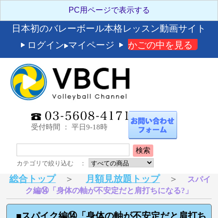
日本初のバレーボール本格レッスン動画サイト
ログイン
マイページ
かごの中を見る
受付時間 ： 平日9-18時
検索
カテゴリで絞り込む ：
総合トップ
＞
月額見放題トップ
＞
スパイ
ク編⑭「身体の軸が不安定だと肩打ちになる?」
■スパイク編⑭「身体の軸が不安定だと肩打ち