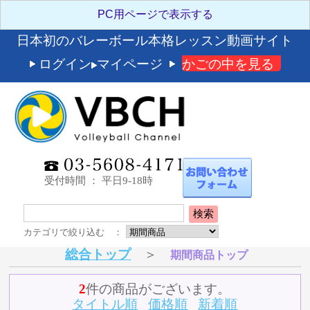
日本初のバレーボール本格レッスン動画サイト
ログイン
マイページ
かごの中を見る
受付時間 ： 平日9-18時
検索
カテゴリで絞り込む ：
総合トップ
＞
期間商品トップ
2
件の商品がございます。
タイトル順
価格順
新着順