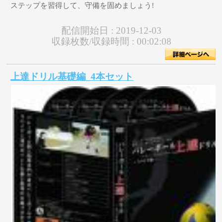
ステップを習得して、守備を固めましょう!
配信開始日 :
2019-12-03
収録枚数/収録時間 :
00:02:08
上達ドリル基礎編_4本セット