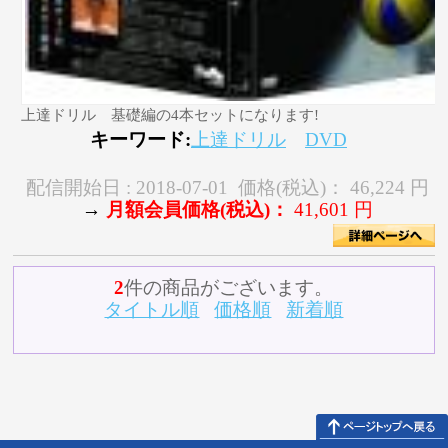
上達ドリル 基礎編の4本セットになります!
キーワード:
上達ドリル
DVD
配信開始日 :
2018-07-01
価格(税込)：
46,224 円
→
月額会員価格(税込)：
41,601 円
2
件の商品がございます。
タイトル順
価格順
新着順